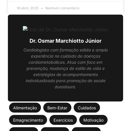
16 abril, 2025
Nenhum comentário
Dr. Osmar Marchiotto Júnior
Cardiologista com formação sólida e ampla
experiência no cuidado de doenças
cardiometabólicas. Atua com foco em
prevenção, mudança de estilo de vida e
estratégias de acompanhamento
individualizado para promoção de saúde
duradoura.
Alimentação
Bem-Estar
Cuidados
Emagrecimento
Exercícios
Motivação