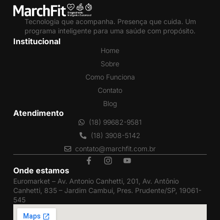
Tecnologia que acompanha. Presença que cuida. Um
programa inteligente para uma saúde com propósito.
Institucional
Home
Sobre
Como Funciona
Contato
Blog
Atendimento
(18) 99682-9581
(18) 3908-5142
contato@marchfit.com.br
Onde estamos
Euromarket – Av. Antonio Canhetti, 201, Av. Antônio
Canhetti, 835 – Jardim Cambui, Pres. Prudente/SP, 19061-
545