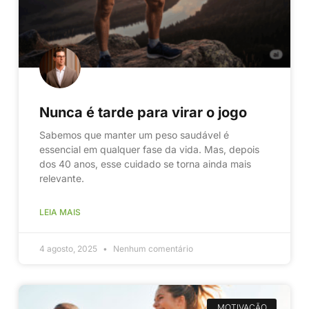
Nunca é tarde para virar o jogo
Sabemos que manter um peso saudável é
essencial em qualquer fase da vida. Mas, depois
dos 40 anos, esse cuidado se torna ainda mais
relevante.
LEIA MAIS
4 agosto, 2025
Nenhum comentário
MOTIVAÇÃO