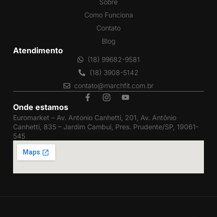
Sobre
Como Funciona
Contato
Blog
Atendimento
(18) 99682-9581
(18) 3908-5142
contato@marchfit.com.br
Onde estamos
Euromarket – Av. Antonio Canhetti, 201, Av. Antônio
Canhetti, 835 – Jardim Cambui, Pres. Prudente/SP, 19061-
545