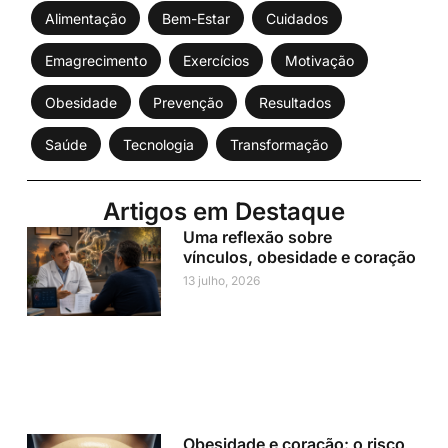
Alimentação
Bem-Estar
Cuidados
Emagrecimento
Exercícios
Motivação
Obesidade
Prevenção
Resultados
Saúde
Tecnologia
Transformação
Artigos em Destaque
Uma reflexão sobre
vínculos, obesidade e coração
13 julho, 2026
Obesidade e coração: o risco